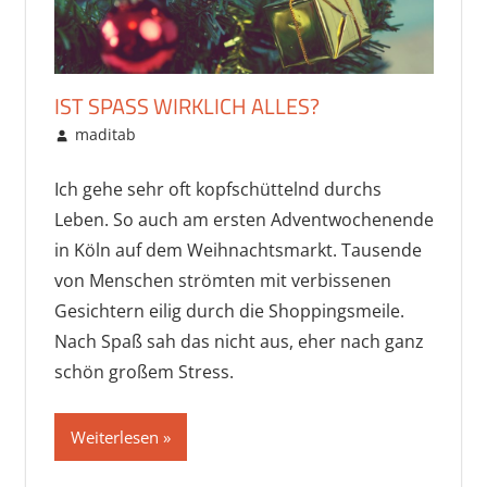
IST SPASS WIRKLICH ALLES?
Dezember 10, 2016
maditab
Hobbys
Kommentar hinterlassen
Ich gehe sehr oft kopfschüttelnd durchs
Leben. So auch am ersten Adventwochenende
in Köln auf dem Weihnachtsmarkt. Tausende
von Menschen strömten mit verbissenen
Gesichtern eilig durch die Shoppingsmeile.
Nach Spaß sah das nicht aus, eher nach ganz
schön großem Stress.
Weiterlesen