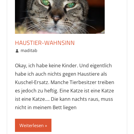
HAUSTIER-WAHNSINN
November 27, 2014
maditab
Freunde & Familie
Kommentar hinterlassen
,
Hobbys
,
Uncategorized
Okay, ich habe keine Kinder. Und eigentlich
habe ich auch nichts gegen Haustiere als
Kuschel-Ersatz. Manche Tierbesitzer treiben
es jedoch zu heftig. Eine Katze ist eine Katze
ist eine Katze…. Die kann nachts raus, muss
nicht in meinem Bett liegen
Weiterlesen