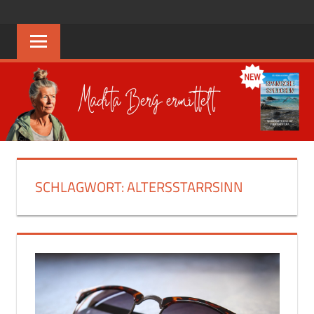
Zum
COSY
Madita
Inhalt
Berg
springen
CRIME
ermittelt
IN
WIESBADEN
SCHLAGWORT:
ALTERSSTARRSINN